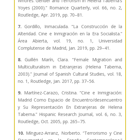
Whores: Gender and Terrorism in Helena Taberna’s
Yoyes (2000).” Romance Quarterly, vol. 66, no. 2,
Routledge, Apr. 2019, pp. 70–81.
7.
Gordillo, Inmaculada. “La Construcción de la
Alteridad. Cine e Inmigración en la Era Socialista.”
Área Abierta, vol. 19, no. 1, Universidad
Complutense de Madrid, Jan. 2019, pp. 29–41.
8.
Guillén Marín, Clara. “Female Migration and
Multiculturalism in Extranjeras (Helena Taberna,
2003).” Journal of Spanish Cultural Studies, vol. 18,
no. 1, Routledge, Jan. 2017, pp. 37–56.
9.
Martínez-Carazo, Cristina. “Cine e Inmigración:
Madrid Como Espacio de Encuentro/desencuentro
y Su Representación En Extranjeras de Helena
Taberna.” Hispanic Research Journal, vol. 6, no. 3,
Routledge, Oct. 2005, pp. 265–75.
10.
Mínguez-Arranz, Norberto. “Terrorismo y Cine