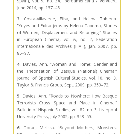
Spain), vol. 9, no. 34, Iberoamericana / Vervuert,
June 2014, pp. 137–48.
3.
Costa-Villaverde, Elisa, and Helena Taberna.
“Yoyes and Extranjeras by Helena Taberna, Stories
of Women, Displacement and Belonging.” Studies
in European Cinema, vol. iv, no. 2, Federation
Internationale des Archives (FIAF), Jan. 2007, pp.
85–97.
4.
Davies, Ann. “Woman and Home: Gender and
the Theorisation of Basque (National) Cinema.”
Journal of Spanish Cultural Studies, vol. 10, no. 3,
Taylor & Francis Group, Sept. 2009, pp. 359–72.
5.
Davies, Ann. “Roads to Nowhere: How Basque
Terrorists Cross Space and Place in Cinema.”
Bulletin of Hispanic Studies, vol. 82, no. 3, Liverpool
University Press, July 2005, pp. 343–55.
6.
Doran, Melissa. “Beyond Mothers, Monsters,