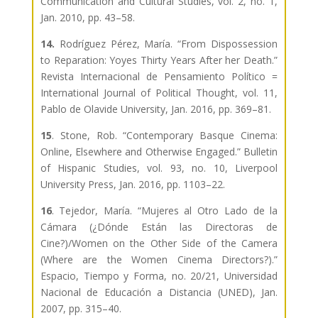
Communication and Cultural Studies, vol. 2, no. 1,
Jan. 2010, pp. 43–58.
14.
Rodríguez Pérez, María. “From Dispossession
to Reparation: Yoyes Thirty Years After her Death.”
Revista Internacional de Pensamiento Político =
International Journal of Political Thought, vol. 11,
Pablo de Olavide University, Jan. 2016, pp. 369–81.
15
. Stone, Rob. “Contemporary Basque Cinema:
Online, Elsewhere and Otherwise Engaged.” Bulletin
of Hispanic Studies, vol. 93, no. 10, Liverpool
University Press, Jan. 2016, pp. 1103–22.
16
. Tejedor, María. “Mujeres al Otro Lado de la
Cámara (¿Dónde Están las Directoras de
Cine?)/Women on the Other Side of the Camera
(Where are the Women Cinema Directors?).”
Espacio, Tiempo y Forma, no. 20/21, Universidad
Nacional de Educación a Distancia (UNED), Jan.
2007, pp. 315–40.