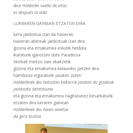
dice Hölderlin
sueño de ellos
es después la vida
LURRAREN GAINEAN ETZATEN DIRA
lurra jainkotua izan da hasieran
hasieran abereak jainkotuak izan dira
gizona eta emakumea eskutik helduta
ikaraturik igarotzen dute Paradisoa
Norbait mintzo zaie ekaitzetik
gizona eta emakumea belauniko jartzen dira
harriduraz inguraturik jasaten zuten
Hölderlinek dio
batzutan bakarrik jasaten du gizakiak
jainkozko betetasuna
eta gizona eta emakumea nagitasunez besarkaturik
etzaten dira lurraren gainean
Hölderlinek dio
haien ametsa
da gero bizitza